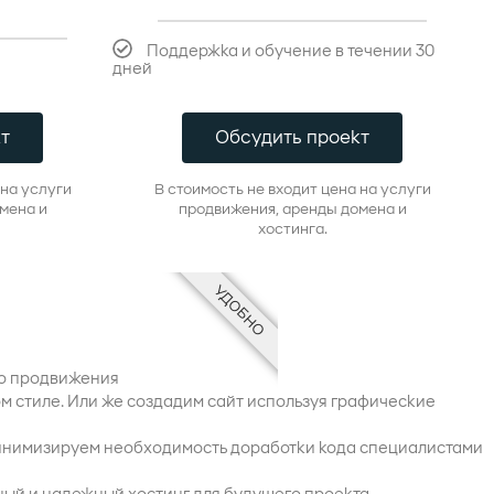
Поддержка и обучение в течении 30
дней​
т
Обсудить проект
 на услуги
В стоимость не входит цена на услуги
мена и
продвижения, аренды домена и
хостинга.
УДОБНО
го продвижения
 стиле. Или же создадим сайт используя графические
минимизируем необходимость доработки кода специалистами