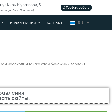
, ул Киры Муратовой, 5
График работы
вшая ул. Льва Толстого)
RU
ИНФОРМАЦИЯ
КОНТАКТЫ
UK
а Вам необходим так же как и бумажный вариант.
равления.
ать сайты.