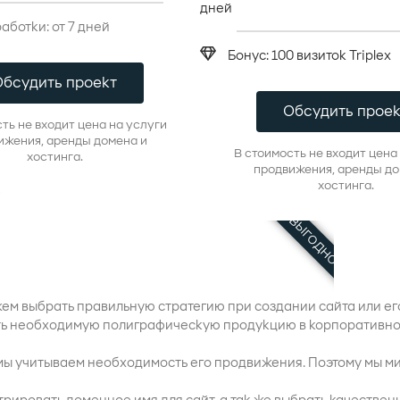
дней
аботки: от 7 дней
Бонус: 100 визиток Triplex
Обсудить проект
Обсудить проек
ть не входит цена на услуги
ижения, аренды домена и
В стоимость не входит цена
хостинга.
продвижения, аренды до
хостинга.
ВЫГОДНО
ем выбрать правильную стратегию при создании сайта или е
ть необходимую полиграфическую продукцию в корпоративном
мы учитываем необходимость его продвижения. Поэтому мы 