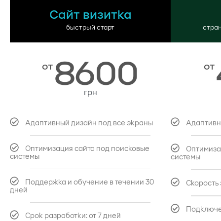
Сайт визитка
быстрый старт
стран
8600
от
от
грн
Адаптивный дизайн под все экраны
Адаптивн
Оптимизация сайта под поисковые
Оптимиза
системы
системы
Поддержка и обучение в течении 30
Скорость 
дней​
Подключе
Срок разработки: от 7 дней