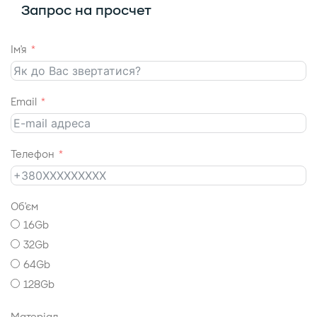
Запрос на просчет
Ім'я
Email
Телефон
Об'єм
16Gb
32Gb
64Gb
128Gb