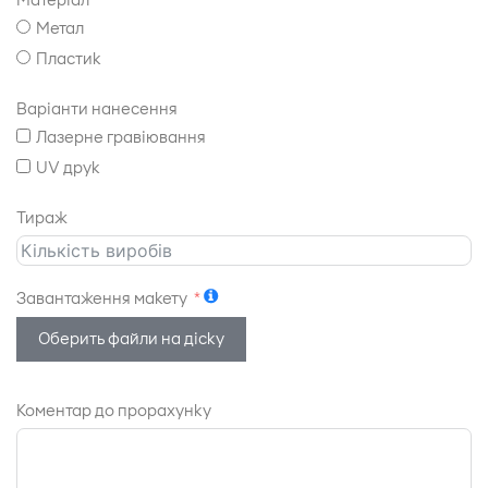
Матеріал
Метал
Пластик
Варіанти нанесення
Лазерне гравіювання
UV друк
Тираж
Завантаження макету
Оберить файли на діску
Коментар до прорахунку