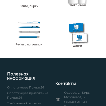
Стаканчики
Лента, бирки
Ручки с логотипом
Флаги
Полезная
информация
Контакты
Оплата через Приват24
Одеcса, ул Киры
Оплата через приложение
Муратовой, 5
Приват24
( бывшая ул. Льва
Требования к макетам