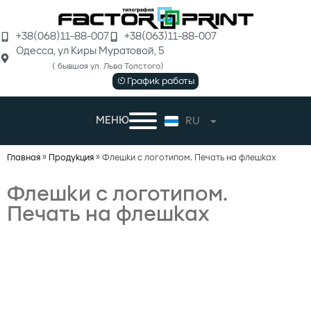
+38(068)11-88-007
+38(063)11-88-007
Одеcса, ул Киры Муратовой, 5
( бывшая ул. Льва Толстого)
График работы
МЕНЮ
RU
UK
Главная
»
Продукция
»
Флешки с логотипом. Печать на флешках
Флешки с логотипом.
Печать на флешках