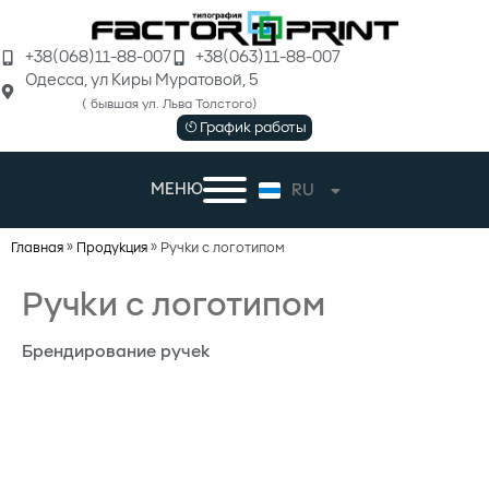
+38(068)11-88-007
+38(063)11-88-007
Одеcса, ул Киры Муратовой, 5
( бывшая ул. Льва Толстого)
График работы
МЕНЮ
RU
UK
Главная
»
Продукция
»
Ручки с логотипом
Ручки с логотипом
Брендирование ручек