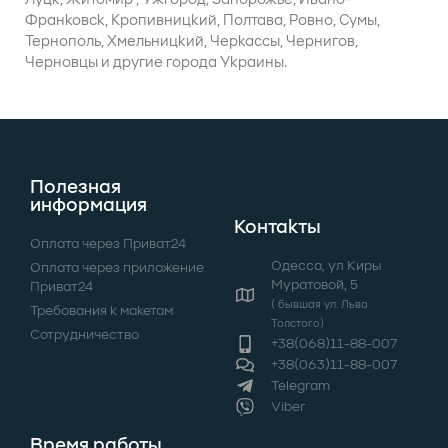
Франковск, Кропивницкий, Полтава, Ровно, Сумы,
Тернополь, Хмельницкий, Черкассы, Чернигов,
Черновцы и другие города Украины.
Полезная
информация
Контакты
Оплата через Приват24
Одеcса, ул Киры
Оплата через приложение
Муратовой, 5
Приват24
( бывшая ул. Льва
Требования к макетам
Толстого)
Сотрудничество
+38(068)11-88-007
+38(063)11-88-007
Telegram
Viber
Время работы