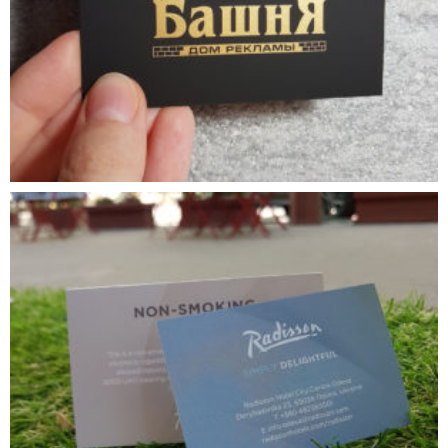
продуктов, таких как буклеты, брошюры и т.д.
Отсутствие возможности создания графических
элементов с высоким разрешением
: Canva не
позволяет создавать векторные изображения,
которые являются наилучшим выбором для печати
полиграфической продукции, так как они могут
быть масштабированы без потери качества.
В целом, Canva может быть полезным инструментом для
создания дизайна для онлайн-представления, но для
получения высококачественной печати
полиграфической продукции лучше использовать
специализированные программы и инструменты,
которые предназначены для этой цели.