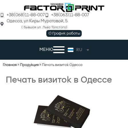
+38(068)11-88-007
+38(063)11-88-007
Одеcса, ул Киры Муратовой, 5
( бывшая ул. Льва Толстого)
График работы
МЕНЮ
RU
UK
Главная
»
Продукция
»
Печать визиток Одесса
Печать визиток в Одессе