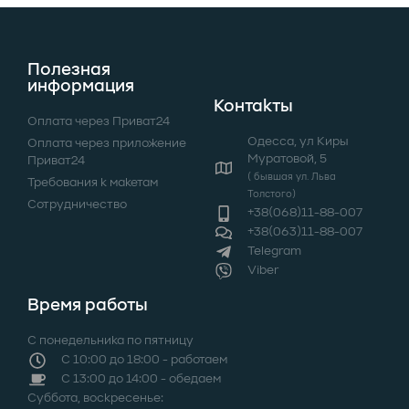
Полезная
информация
Контакты
Оплата через Приват24
Одеcса, ул Киры
Оплата через приложение
Муратовой, 5
Приват24
( бывшая ул. Льва
Требования к макетам
Толстого)
Сотрудничество
+38(068)11-88-007
+38(063)11-88-007
Telegram
Viber
Время работы
С понедельника по пятницу
С 10:00 до 18:00 - работаем
C 13:00 до 14:00 - обедаем
Суббота, воскресенье: