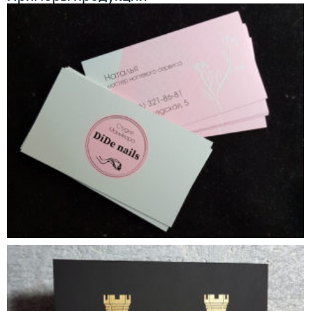
качество печати. Этот процесс включает в себя ряд
технических шагов, таких как проверка и настройка
Низкое разрешение
: Canva, как правило, создан
цветов, размеров, ориентации и разрешения макета, а
для работы в веб-браузере и для создания
также проверку на наличие соответствующих границ,
материалов для онлайн-представления, поэтому
отступов и кроп-маркеров для обрезки.
не всегда предоставляет высококачественные
изображения с высоким разрешением, которые
В процессе допечатной подготовки макета также могут
необходимы для печати. В результате, если вы
выполняться другие операции, такие как
распечатываете документ, созданный в Canva,
конвертирование файлов в правильный формат,
изображение может выглядеть размыто или
изменение разрешения изображения, сжатие файлов
пикселизировано.
для уменьшения их размера и т.д.
Отсутствие поддержки цветового пространства
CMYK
: Canva не поддерживает цветовое
Целью допечатной подготовки макета является
пространство CMYK, которое используется в
обеспечение максимальной точности и качества
полиграфической индустрии. Вместо этого, Canva
печати, что снижает риск ошибок и обеспечивает
использует RGB-цветовую модель, которая не
успешный результат печати.
всегда точно соответствует цветам, которые будут
напечатаны.
Ограниченный выбор форматов и размеров
:
Canva предлагает ограниченный выбор
форматов и размеров страниц, что может быть
недостаточно для некоторых полиграфических