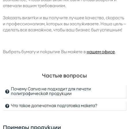
отвечали вашим требованиям.
Заказать визитки и вы получите лучшее качество, скорость
и профессионализм, которых вы заслуживаете. Наша цель –
сделать все возможное, чтобы ваш бизнес был успешным!
Выбрать бумагу и покрытие Вы можете в
нашем офисе
.
Частые вопросы
Почему Canva не подходит для печати
полиграфической продукции
Что такое допечатная подготовка макета?
Canva, хотя и предоставляет пользователю
возможность создавать красивые дизайны, не является
Допечатная подготовка макета – это процесс
наилучшим выбором для печати полиграфической
Примеры продукции
подготовки макета к печати, чтобы обеспечить высокое
продукции по нескольким причинам: