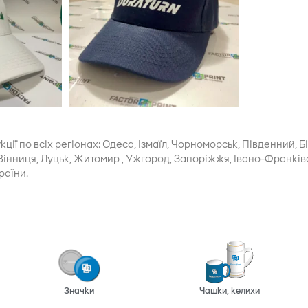
ї по всіх регіонах: Одеса, Ізмаїл, Чорноморськ, Південний, Б
ів, Вінниця, Луцьк, Житомир , Ужгород, Запоріжжя, Івано-Франків
раїни.
Значки
Чашки, келихи