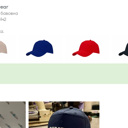
ear
 бавовна
г/м2
ка.