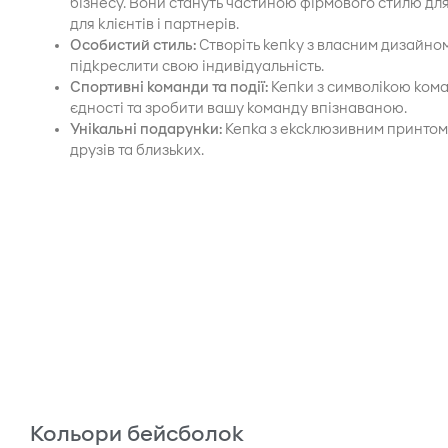
бізнесу. Вони стануть частиною фірмового стилю для
для клієнтів і партнерів.
Особистий стиль:
Створіть кепку з власним дизайн
підкреслити свою індивідуальність.
Спортивні команди та події:
Кепки з символікою кома
єдності та зробити вашу команду впізнаваною.
Унікальні подарунки:
Кепка з ексклюзивним принтом 
друзів та близьких.
Кольори бейсболок