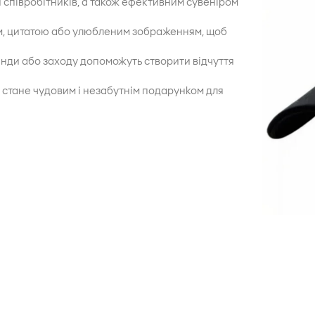
 співробітників, а також ефективним сувеніром
ом, цитатою або улюбленим зображенням, щоб
нди або заходу допоможуть створити відчуття
стане чудовим і незабутнім подарунком для