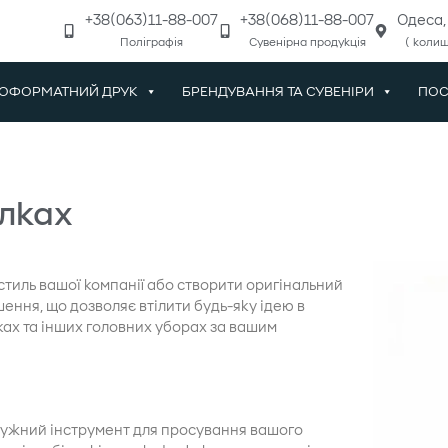
+38(063)11-88-007
+38(068)11-88-007
Одеса, 
Поліграфія
Сувенірна продукція
( колиш
ОФОРМАТНИЙ ДРУК
БРЕНДУВАННЯ ТА СУВЕНІРИ
ПОС
олках
стиль вашої компанії або створити оригінальний
ення, що дозволяє втілити будь-яку ідею в
ках та інших головних уборах за вашим
тужний інструмент для просування вашого