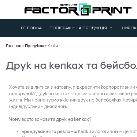
ГОЛОВНА
ПОЛІГРАФІЧНА ПРОДУКЦІЯ
ШИРОК
Головна
»
Продукція
»
Кепки
Друк на кепках та бейсб
Хочете виділитися з натовпу, підкреслити корпоративний 
подарунок? Друк на кепках — це сучасне та ефективне ріш
життя. Ми пропонуємо якісний друк на бейсболках, козир
індивідуальним дизайном.
Чому варто замовити друк на кепках?
Брендування та реклама:
Кепки з логотипом — це по