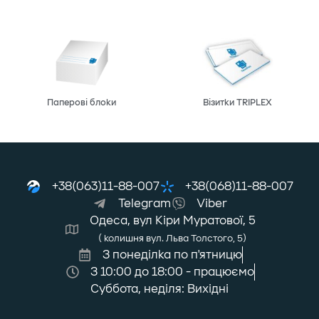
Паперові блоки
Візитки TRIPLEX
+38(063)11-88-007
+38(068)11-88-007
Telegram
Viber
Одеса, вул Кіри Муратової, 5
( колишня вул. Льва Толстого, 5)
З понеділка по п'ятницю
З 10:00 до 18:00 - працюємо
Суббота, неділя: Вихідні