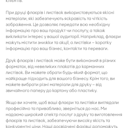
клієнтів.
При друці флаєрів і листівок використовуються якісні
матеріали, які забезпечують яскравість та чіткість
зображення. Це дозволяє передати всю необхідну
інформацію про ваш продукт чи послугу, а також
викликати інтерес у вашої аудиторії. Наприклад, флаєри
можуть містити знижки та акції, а листівки – коротку
інформацію про ваш бізнес, контакти та переваги.
Друк флаєрів і листівок може бути виконаний в різних
форматах, від невеликих плакатів до карманних
листівок. Ви можете обрати будь-який формат, що
найкраще підходить для вашого бізнесу. Крім того, ви
можете вибрати різні матеріали для друку – від
звичайного паперу до картону або пластику.
Якщо ви хочете, щоб ваші флаєри та листівки виглядали
професійно та привабливо, зверніться до нас. Ми
надаємо широкий спектр послуг з друку та виготовлення
флаєрів та листівок, забезпечуючи високу якість та
конкурентні ціни. Наші досвідчені фахівці допоможуть