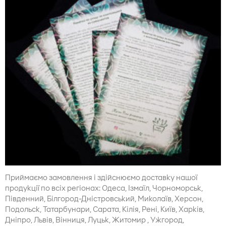
Приймаємо замовлення і здійснюємо доставку нашої
продукції по всіх регіонах: Одеса, Ізмаїл, Чорноморськ,
Південний, Білгород-Дністровський, Миколаїв, Херсон,
Подольск, Татарбунари, Сарата, Кілія, Рені, Київ, Харків,
Дніпро, Львів, Вінниця, Луцьк, Житомир , Ужгород,