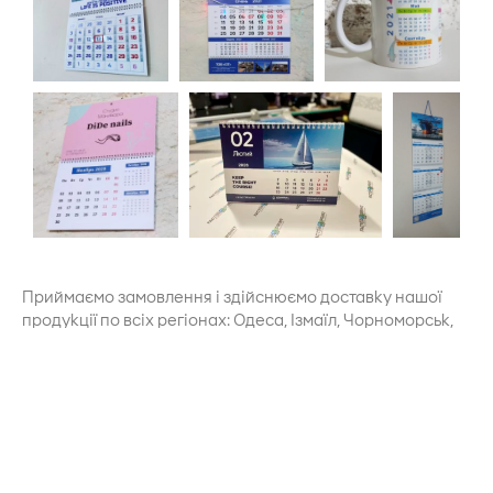
Приймаємо замовлення і здійснюємо доставку нашої
продукції по всіх регіонах: Одеса, Ізмаїл, Чорноморськ,
Південний, Білгород-Дністровський, Миколаїв, Херсон,
Подольск, Татарбунари, Сарата, Кілія, Рені, Київ, Харків,
Дніпро, Львів, Вінниця, Луцьк, Житомир , Ужгород,
Запоріжжя, Івано-Франківськ, Кропивницький, Полтава,
Рівне, Суми, Тернопіль, Хмельницький, Черкаси, Чернігів,
Чернівці та в інші міста України.